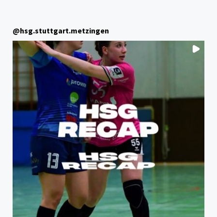
@
hsg.stuttgart.metzingen