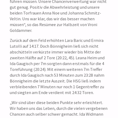
führen müssen. Unsere Chancenverwertung war nicht
gut genug. Positiv die Abwehrleistung und unsere
beiden Torfrauen Anna Noe und Johanna Schmitz-
Veltin. Uns war klar, das wir das besser machen
müssen“, so das Resümee zur Halbzeit von Vroni
Goldammer.
Zurück auf dem Feld erhöhten Lara Baric und Ermira
Lutolli auf 14:17. Doch Bönnigheim ließ sich nicht
abschütteln verkürzte immer wieder bis Mitte der
zweiten Hälfte auf 2 Tore (20:22, 45). Leana Heim und
Ida Gaugisch per 7m sorgten dann erstmals für die 4
Toreführung (20:24). Mit einem weiteren 7m Treffer
durch Ida Gaugisch nach 53 Minuten zum 23:28 nahm
Bönnigheim die letzte Auszeit. Die HSG ließ indem
verbleibenden 7 Minuten nur noch 1 Gegentreffer zu
und siegten am Ende verdient mit 24:32 Toren.
„Wir sind über diese beiden Punkte sehr erleichtert.
Wir haben uns das Leben, durch die vielen vergebenen
Chancen auch selber schwer gemacht. Ida Widmann