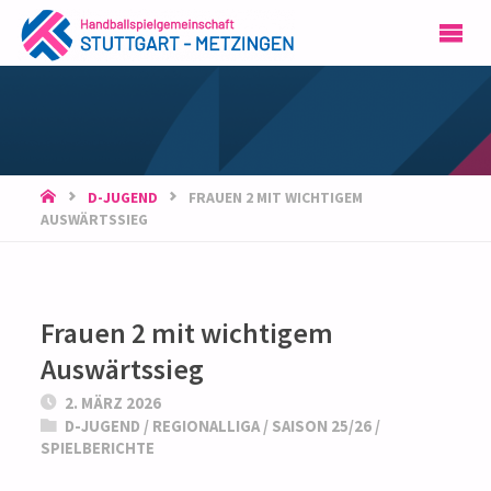
HSG
STUTTGART-
METZINGEN
START
D-JUGEND
FRAUEN 2 MIT WICHTIGEM
AUSWÄRTSSIEG
Frauen 2 mit wichtigem
Auswärtssieg
2. MÄRZ 2026
D-JUGEND
/
REGIONALLIGA
/
SAISON 25/26
/
SPIELBERICHTE