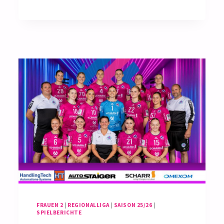
FRAUEN
2
ERFÜLLEN
PFLICHTAUFGABE
IN
RINTHEIM
FRAUEN 2
|
REGIONALLIGA
|
SAISON 25/26
|
SPIELBERICHTE