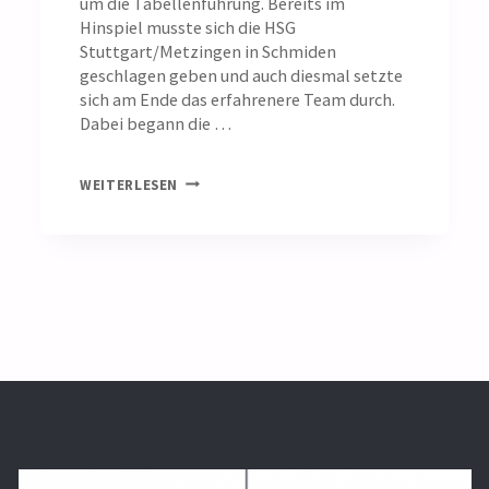
um die Tabellenführung. Bereits im
Hinspiel musste sich die HSG
Stuttgart/Metzingen in Schmiden
geschlagen geben und auch diesmal setzte
sich am Ende das erfahrenere Team durch.
Dabei begann die …
FRAUEN
WEITERLESEN
2:
HSG
VERLIERT
SPITZENSPIEL