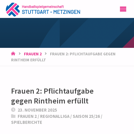
HSG
STUTTGART-
METZINGEN
START
FRAUEN 2
FRAUEN 2: PFLICHTAUFGABE GEGEN
RINTHEIM ERFÜLLT
Frauen 2: Pflichtaufgabe
gegen Rintheim erfüllt
23. NOVEMBER 2025
FRAUEN 2
/
REGIONALLIGA
/
SAISON 25/26
/
SPIELBERICHTE