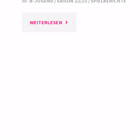
B-JUGEND
/
SAISON 22/23
/
SPIELBERICHTE
"B3
WEITERLESEN
BEZIRKSLIGA:
KLARER
SIEG
GEGEN
SG
HCL
(HIRSAU/CALW/BAD