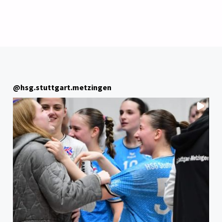
3:
MATCHBALL
TROTZ
VERLORENER
@
hsg.stuttgart.metzingen
WEISSER W
ESTE"