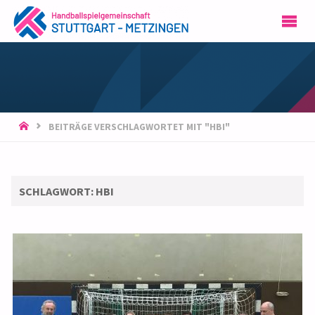
HSG
STUTTGART-
METZINGEN
START
BEITRÄGE VERSCHLAGWORTET MIT "HBI"
SCHLAGWORT:
HBI