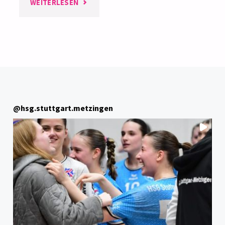
"BOCK
WEITERLESEN
AUF
HANDBALL?
DANN
KOMM
@
hsg.stuttgart.metzingen
ZUM
HANDBALL-
SCHNUPPERTAG"