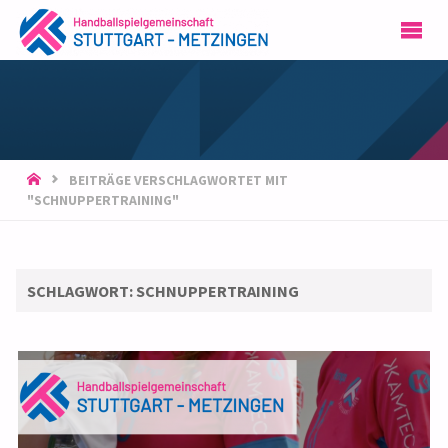
HSG
STUTTGART-
METZINGEN
START
BEITRÄGE VERSCHLAGWORTET MIT
"SCHNUPPERTRAINING"
SCHLAGWORT:
SCHNUPPERTRAINING