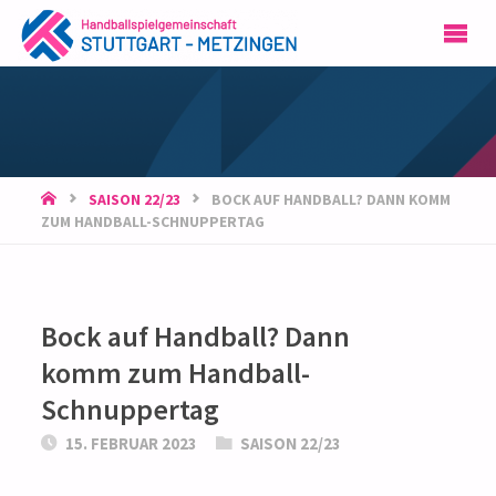
HSG
STUTTGART-
METZINGEN
START
SAISON 22/23
BOCK AUF HANDBALL? DANN KOMM
ZUM HANDBALL-SCHNUPPERTAG
Bock auf Handball? Dann
komm zum Handball-
Schnuppertag
15. FEBRUAR 2023
SAISON 22/23