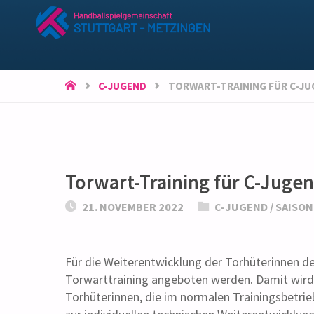
HSG
STUTTGART-
METZINGEN
START
C-JUGEND
TORWART-TRAINING FÜR C-J
Torwart-Training für C-Juge
21. NOVEMBER 2022
C-JUGEND
/
SAISON
Für die Weiterentwicklung der Torhüterinnen de
Torwarttraining angeboten werden. Damit wird
Torhüterinnen, die im normalen Trainingsbetrieb