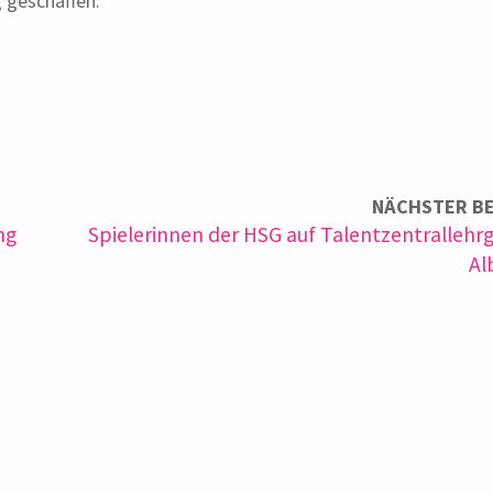
g geschaffen.
NÄCHSTER B
ng
Spielerinnen der HSG auf Talentzentrallehrg
Al