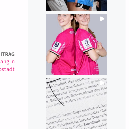
EITRAG
ang in
bstadt