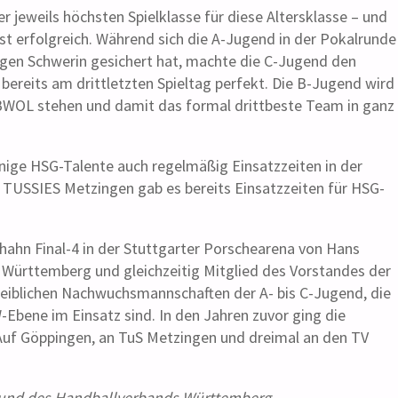
er jeweils höchsten Spielklasse für diese Altersklasse – und
st erfolgreich. Während sich die A-Jugend in der Pokalrunde
egen Schwerin gesichert hat, machte die C-Jugend den
bereits am drittletzten Spieltag perfekt. Die B-Jugend wird
 BWOL stehen und damit das formal drittbeste Team in ganz
nige HSG-Talente auch regelmäßig Einsatzzeiten in der
 TUSSIES Metzingen gab es bereits Einsatzzeiten für HSG-
ahn Final-4 in der Stuttgarter Porschearena von Hans
Württemberg und gleichzeitig Mitglied des Vorstandes der
eiblichen Nachwuchsmannschaften der A- bis C-Jugend, die
Ebene im Einsatz sind. In den Jahren zuvor ging die
Auf Göppingen, an TuS Metzingen und dreimal an den TV
rt und des Handballverbands Württemberg