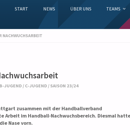
Zum
START
NEWS
ÜBER UNS
TEAMS
Inhalt
ÜR NACHWUCHSARBEIT
springen
 Nachwuchsarbeit
B-JUGEND
/
C-JUGEND
/
SAISON 23/24
tuttgart zusammen mit der Handballverband
te Arbeit im Handball-Nachwuchsbereich. Diesmal hatt
die Nase vorn.