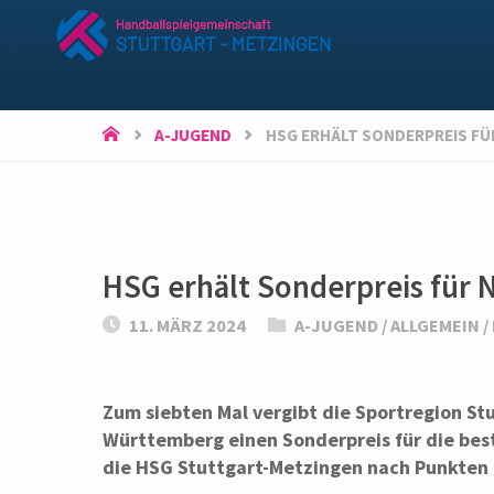
HSG
STUTTGART-
METZINGEN
START
A-JUGEND
HSG ERHÄLT SONDERPREIS F
HSG erhält Sonderpreis für
11. MÄRZ 2024
A-JUGEND
/
ALLGEMEIN
/
Zum siebten Mal vergibt die Sportregion S
Württemberg einen Sonderpreis für die bes
die HSG Stuttgart-Metzingen nach Punkten 