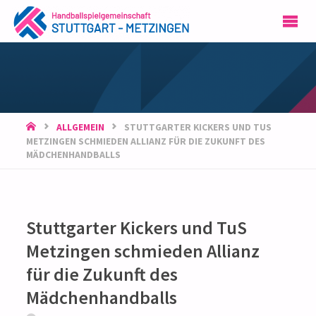
HSG
STUTTGART-
METZINGEN
START
ALLGEMEIN
STUTTGARTER KICKERS UND TUS
METZINGEN SCHMIEDEN ALLIANZ FÜR DIE ZUKUNFT DES
MÄDCHENHANDBALLS
Stuttgarter Kickers und TuS
Metzingen schmieden Allianz
für die Zukunft des
Mädchenhandballs