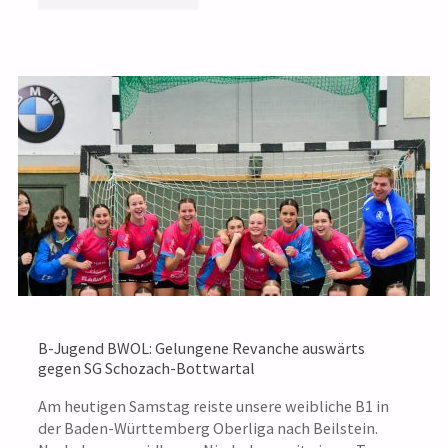
LIGA:
HSG
STUTTGART-
METZINGEN
GEGEN
SCHOZACH-
BOTTWARTAL"
B-Jugend BWOL: Gelungene Revanche auswärts
gegen SG Schozach-Bottwartal
Am heutigen Samstag reiste unsere weibliche B1 in
der Baden-Württemberg Oberliga nach Beilstein.