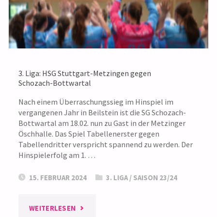
INNERHALB
WENIGER
TAGE"
3. Liga: HSG Stuttgart-Metzingen gegen
Schozach-Bottwartal
Nach einem Überraschungssieg im Hinspiel im
vergangenen Jahr in Beilstein ist die SG Schozach-
Bottwartal am 18.02. nun zu Gast in der Metzinger
Öschhalle. Das Spiel Tabellenerster gegen
Tabellendritter verspricht spannend zu werden. Der
Hinspielerfolg am 1. …
15. FEBRUAR 2024
3. LIGA
/
SAISON 23/24
"3.
WEITERLESEN