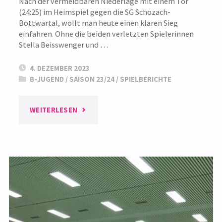
Nach der vermeidbaren Niederlage mit einem Tor
(24:25) im Heimspiel gegen die SG Schozach-
Bottwartal, wollt man heute einen klaren Sieg
einfahren. Ohne die beiden verletzten Spielerinnen
Stella Beisswenger und …
4. DEZEMBER 2023
B-JUGEND
/
SAISON 23/24
/
SPIELBERICHTE
"B-
WEITERLESEN
JUGEND
BWOL: GELUNGENE
REVANCHE AUSWÄRTS
GEGEN