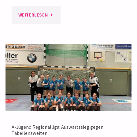
"A-
WEITERLESEN
JUGEND:
QUALIFIKATION
ZUR
JUGENDBUNDESLIGA
UND
REGIONALLIGA
2025/26"
A-Jugend Regionalliga: Auswärtssieg gegen
Tabellenzweiten