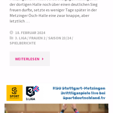
der dortigen Halle noch über einen deutlichen Sieg
freuen durfte, setzte es weniger Tage später in der
Metzinger Ösch-Halle eine zwar knappe, aber
letztlich …
18. FEBRUAR 2024
3. LIGA
/
FRAUEN 2
/
SAISON 23/24
/
SPIELBERICHTE
"3.
WEITERLESEN
LIGA:
AUSWÄRTSSIEG
UND
HEIMNIEDERLAGE