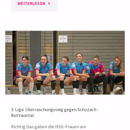
"B-
WEITERLESEN
JUGEND
BWOL:
VERMEIDBARE
NIEDERLAGE
GEGEN
DIE
SG SCHOZACH-
3. Liga: Überraschungssieg gegen Schozach-
BOTTWARTAL"
Bottwartal
Richtig Gas gaben die HSG-Frauen am