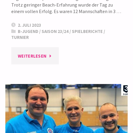
Trotz geringer Beach-Erfahrung wurde der Tag zu
einem vollen Erfolg. Es waren 12 Mannschaften in 3 …
2. JULI 2023
B-JUGEND
/
SAISON 23/24
/
SPIELBERICHTE
/
TURNIER
"WEIBLICHE
WEITERLESEN
B-
JUGEND:
3.
PLATZ
BEIM