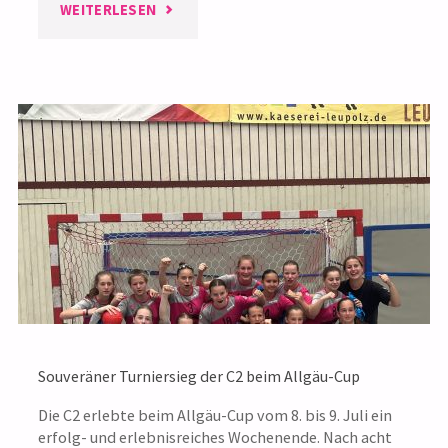
"HSG
WEITERLESEN
STUTTGART-
METZINGEN
STARTET
IN
3.
LIGA"
Souveräner Turniersieg der C2 beim Allgäu-Cup
Die C2 erlebte beim Allgäu-Cup vom 8. bis 9. Juli ein
erfolg- und erlebnisreiches Wochenende. Nach acht