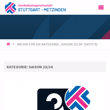
HSG
STUTTGART-
METZINGEN
START
ARCHIV FÜR DIE KATEGORIE „SAISON 23/24“
(SEITE 6)
KATEGORIE:
SAISON 23/24