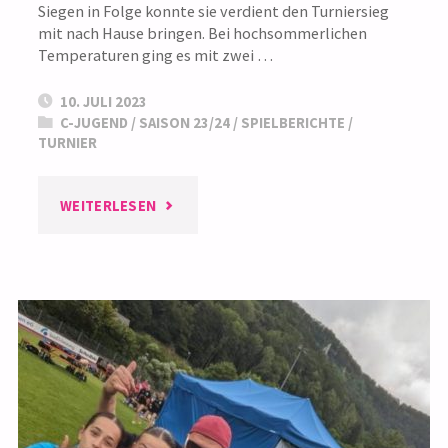
Siegen in Folge konnte sie verdient den Turniersieg
mit nach Hause bringen. Bei hochsommerlichen
Temperaturen ging es mit zwei …
10. JULI 2023
C-JUGEND
/
SAISON 23/24
/
SPIELBERICHTE
/
TURNIER
"SOUVERÄNER
WEITERLESEN
TURNIERSIEG
DER
C2
BEIM
ALLGÄU-