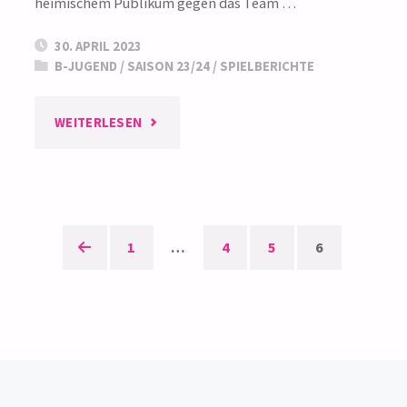
heimischem Publikum gegen das Team …
30. APRIL 2023
B-JUGEND
/
SAISON 23/24
/
SPIELBERICHTE
"WEIBLICHE
WEITERLESEN
B1
QUALIFIZIERT
1
…
4
5
6
SICH
Seitennummerierun
FÜR
der
DIE
Beiträge
BADEN-